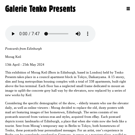
Postcards from Edinburgh
Morag Keil
13th April - 25th May 2024
This exhibition of Morag Keil (Born in Edinburgh, based in London) held by Tenko
Presents takes place in a council apartment block in Tokyo, Daikanyama. A 15 storey,
slim and long metropolitan housing complex with a total of 338 apartments, built right
above the bus terminal. Each floor has a neglected small frame dedicated to mount an
image to uplift the concrete grey hall way by the elevators, now replaced by a series of
new works by Keil.
Considering the specific demographic of the show, - elderly tenants who use the elevator
daily, as well as online viewers - Morag decided to replace the old, dusty posters with
mail art featuring images of her hometown, Edinburgh. The series consists of ten
postcards sourced from various eras and styles, acquired from eBay. Each postcard
depicts iconic landmarks of Edinburgh, a place that when she visits now she feels like a
tourist. Sent from Morag’s temporary stay in Berlin to Tokyo, both hometowns of
Tenko, these postcards bear personalized messages. For an artist, one’s experience in
Berlin can be completely unrelated to Germany, it serves as a transient place, parallel to