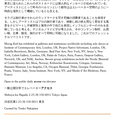
東京に送られたこれらのポストカードには個人的なメッセージが込められている。
アーティストにとって昨今のベルリンという都市ははエレベーター空間のように一
時的な場所として機能しているとも言える。
モラグは旅行者がそれらのランドマークを写す究極の消費者であることを体現す
る。しかしアーティストはプロの旅行者であり、移動し続け絶え間なく変化する風
景をナビゲートし不確実性と無常の中で自己を表現しインフルエンサーのそれを反
映していると考える。デジタルノマドビザが導入され、今やコンテンツ制作、お買
い物、仕事、観光、旅行がすべて同時に可能になりました。これがプロフェッショ
ナルツーリストです。
Morag Keil has exhibited at galleries and institutions worldwide including solo shows at
Institute of Contemporary Arts, London, UK; Project Native Informant, London, UK;
Isabella Bortolozzi, Berlin, Germany; Real Fine Arts, New York, NY; Jenny’s, New
York; Cubitt Gallery, London, UK; Palais de Tokyo, Paris, France; Outpost Gallery,
Norwich, UK; and NAK, Aachen. Recent group exhibitions include the Nordic Biennial
of Contemporary Art, Moss, Norway; Kölnischer Kunstverein, Cologne, Germany;
Hammer Museum, Los Angeles, CA; Oxygen Biennial, Tblisi, Georgia; Fondazione
Prada, Venice, Italy; Swiss Institute, New York, NY; and Musée d’Art Moderne, Paris,
France.
Open to the public daily
access
via elevator
一般公開日常でエレベーター
アクセス
Shibuya-ku Higashi 2-25-36 150-0011 Tokyo Japan
渋谷区東2-25-36 150-0011 東京
Curated by Tenko Nakajima