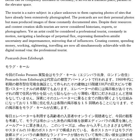
the elevator space.
The tourist is a naive subject: in a place unknown to them capturing photos of sites that
have already been extensively photographed. The postcards are not their personal photos
but mass produced images of these constantly documented sites. Despite their resources
and content creation skills tourists are never considered historians, experts, or
photographers. Yet an artist could be considered a professional tourist, constantly in
motion, navigating a landscape of perpetual flux, expressing themselves amidst
uncertainty and impermanence, mirroring that of influencers. Creating content, spending
money, working, sightseeing, travelling are now all simultaneously achievable with the
digital nomad visa: the professional tourist.
Postcards from Edinburgh
モラグ・キール
今回のTenko Presents 展覧会はモラグ・キール（エジンバラ出身、ロンドン在住）
Postcards from Edinburghは代官山の都営アパートメントで行われます。1960年代に
初期の都市型住宅複合施設として作られたその建物は15階建338戸の巨大ビルで都
営バスターミナルの終着駅でもあります。エレベーターの前には掲示板がありそれ
ぞれの階で住民が何かを貼ったり貼らなかったり薄暗い電灯に灯されほとんど意味
をなしていません。深夜にそのエレベーターに乗ると全ての階が開くような仕組み
になっており１５階に住む住人は各階の掲示板を１５ 回眺めることになります。そ
の掲示板をモラグ・キールが占拠します。
毎日エレベーターを利用する高齢者の入居者やオンライン視聴者など、今回の観客
を考慮して、モラグは埃かぶった灰色の掲示板を故郷エディンバラの風景を施した
メールアートに置き換えた。 このシリーズは、eBay から入手したさまざまな時代
やスタイルの 10 枚のポストカードで構成されている。 各ポストカードはモラグの
故郷エディンバラの象徴的なランドマークが描かれていて海外に長い彼女は旅行者
と同じ視点になっていることに気付いた。 モラグが一時滞在していたベルリンから